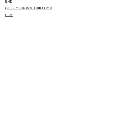
EHD
GE BLOD KOMMUNIKATION
PBM
ARBETSGRUPP STATISTIK
HANDBOK FÖR BLODVERKSAMHET
HEMOVIGILANS I SVERIGE (HIS)
Nyhetsbre
v
Skriv din email adress här
Prenumerera