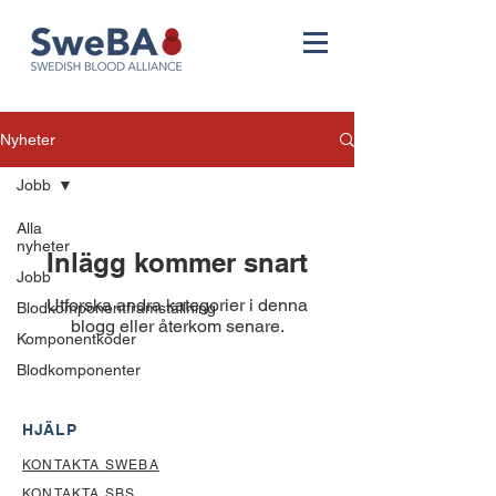
Nyheter
Jobb
Alla
nyheter
Inlägg kommer snart
Jobb
Utforska andra kategorier i denna
Blodkomponentframställning
blogg eller återkom senare.
Komponentkoder
Blodkomponenter
HJÄLP
KONTAKTA SWEBA
KONTAKTA SBS