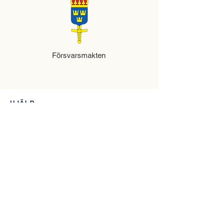
Försvarsmakten
HJÄLP
KONTAKTA SWEBA
KONTAKTA SBS
VANLIGA FRÅGOR
INFORMATION
STYRELSE OCH
MEDLEMSREPRESENTANTER
REGIONERNA