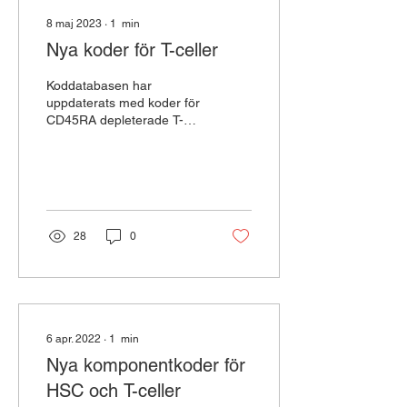
8 maj 2023
∙
1
min
Nya koder för T-celler
Koddatabasen har
uppdaterats med koder för
CD45RA depleterade T-
celler och CAR-T-celler
28
0
6 apr. 2022
∙
1
min
Nya komponentkoder för
HSC och T-celler