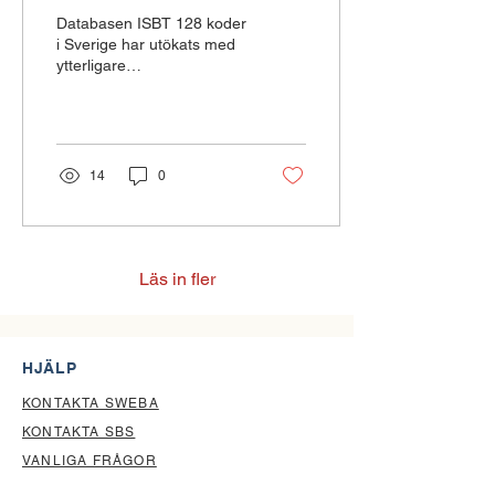
Databasen ISBT 128 koder
i Sverige har utökats med
ytterligare
komponentkoder för
hematopetiska stamceller
(HSC) och T-celler. Se
mer...
14
0
Läs in fler
HJÄLP
KONTAKTA SWEBA
KONTAKTA SBS
VANLIGA FRÅGOR