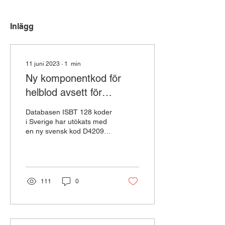
Inlägg
11 juni 2023
∙
1
min
Ny komponentkod för
helblod avsett för
prehospital transfusion
Databasen ISBT 128 koder
i Sverige har utökats med
en ny svensk kod D4209
för helblod avsett för
prehospital transfusion.
Vid...
111
0