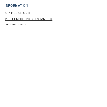
INFORMATION
STYRELSE OCH
MEDLEMSREPRESENTANTER
REGIONERNA
STADGAR
EBA
HISTORIEN OM RBS
SHAREPOINT (INLOGGNING KRÄVS)
För inlogg, kontakta
hemsideansvarig
ARBETSGRUPPER
ARBETSGRUPP ISBT128
SBS FÖRVALTNING
IT-UTSKOTTET
NATIONELL UTBILDNING
EHD
GE BLOD KOMMUNIKATION