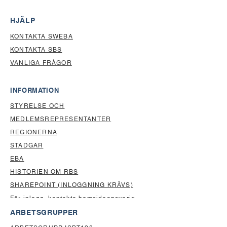
är ovanli
Anmälan till IVO u
HJÄLP
KONTAKTA SWEBA
KONTAKTA SBS
VANLIGA FRÅGOR
INFORMATION
STYRELSE OCH
MEDLEMSREPRESENTANTER
REGIONERNA
STADGAR
EBA
HISTORIEN OM RBS
SHAREPOINT (INLOGGNING KRÄVS)
För inlogg, kontakta
hemsideansvarig
ARBETSGRUPPER