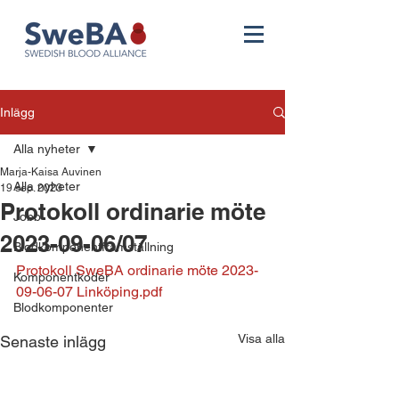
Inlägg
Alla nyheter
Marja-Kaisa Auvinen
Alla nyheter
19 sep. 2023
Protokoll ordinarie möte
Jobb
2023-09-06/07
Blodkomponentframställning
Protokoll SweBA ordinarie möte 2023-
Komponentkoder
09-06-07 Linköping.pdf
Blodkomponenter
Visa alla
Senaste inlägg